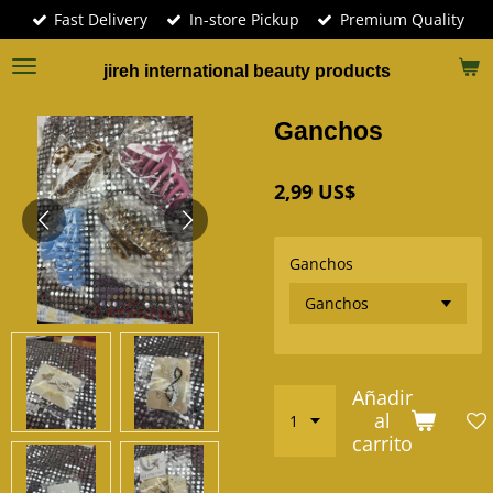
Fast Delivery
In-store Pickup
Premium Quality
Ir
al
contenido
jireh international beauty products
principal
Ganchos
2,99 US$
Ganchos
Añadir
al
carrito