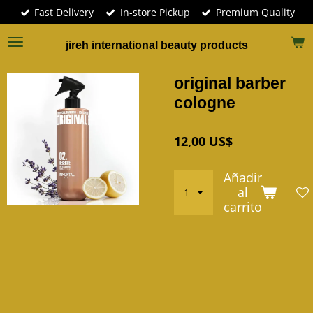
Fast Delivery
In-store Pickup
Premium Quality
Ir
al
contenido
jireh international beauty products
principal
original barber
cologne
12,00 US$
Añadir
al
carrito