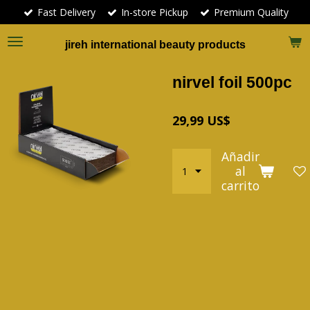
Fast Delivery
In-store Pickup
Premium Quality
Ir
al
contenido
jireh international beauty products
principal
nirvel foil 500pc
29,99 US$
Añadir
al
carrito