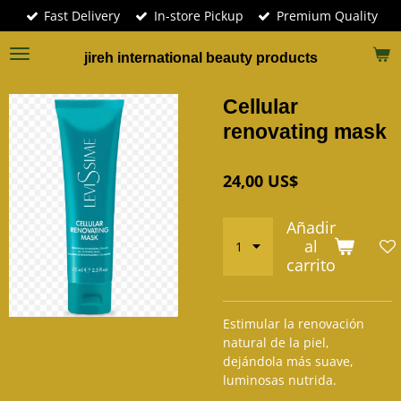
Fast Delivery
In-store Pickup
Premium Quality
Ir
al
contenido
jireh international beauty products
principal
Cellular
renovating mask
24,00 US$
Añadir
al
carrito
Estimular la renovación
natural de la piel,
dejándola más suave,
luminosas nutrida.