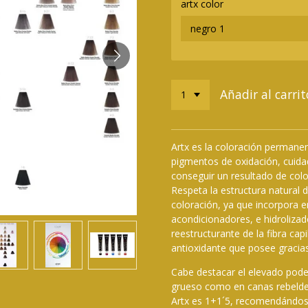
artx color
Añadir al carrit
Artx es la coloración permanen
pigmentos de oxidación, cuid
conseguir un resultado de col
Respeta la estructura natural 
coloración, ya que incorpora 
acondicionadores, e hidrolizad
reestructurante de la fibra ca
antioxidante que posee gracias 
Cabe destacar el elevado pode
grueso como en canas rebeldes
Artx es 1+1´5, recomendándos