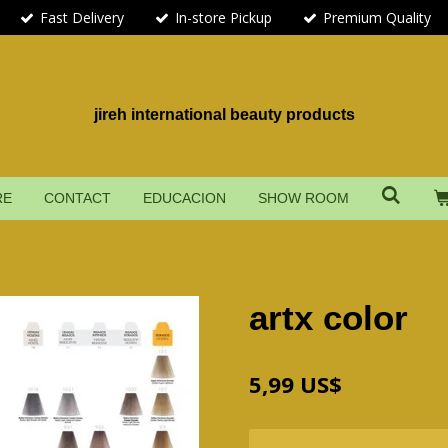
Fast Delivery
In-store Pickup
Premium Quality
jireh international beauty products
RE
CONTACT
EDUCACION
SHOW ROOM
artx color
5,99 US$