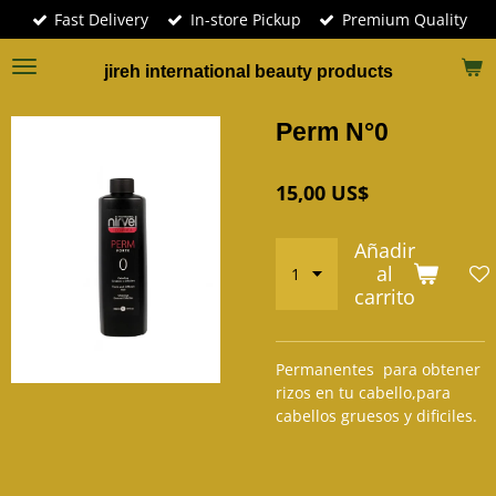
Fast Delivery
In-store Pickup
Premium Quality
Ir
al
contenido
jireh international beauty products
principal
Perm N°0
15,00 US$
Añadir
al
carrito
Permanentes para obtener
rizos en tu cabello,para
cabellos gruesos y dificiles.