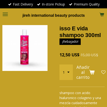
Fast Delivery
In-store Pickup
Premium Quality
Ir
al
contenido
jireh international beauty products
principal
isso E vida
shampoo 300ml
¡Rebajado!
12,50 US$
15,00 US$
Añadir
al
carrito
shampoo con acido
hialuronico colageno y una
mezcla cuidadosamente