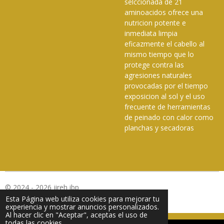
selccionada de 21
aminoacidos ofrece una
nutricion potente e
inmediata limpia
eficazmente el cabello al
mismo tiempo que lo
protege contra las
agresiones naturales
provocadas por el tiempo
exposicion al sol y el uso
frecuente de herramientas
de peinado con calor como
planchas y secadoras
© 2024 - 2026 jireh ibp
Esta Página web utiliza cookies para mejorar tu
Con la tecnología de
Webador
experiencia y mostrar anuncios personalizados.
Al hacer clic en "Aceptar", aceptas el uso de
todas las cookies.